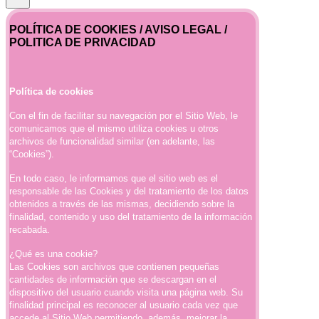
POLÍTICA DE COOKIES / AVISO LEGAL /
POLITICA DE PRIVACIDAD
Política de cookies
Con el fin de facilitar su navegación por el Sitio Web, le
comunicamos que el mismo utiliza cookies u otros
archivos de funcionalidad similar (en adelante, las
“Cookies”).
En todo caso, le informamos que el sitio web es el
responsable de las Cookies y del tratamiento de los datos
obtenidos a través de las mismas, decidiendo sobre la
finalidad, contenido y uso del tratamiento de la información
recabada.
¿Qué es una cookie?
Las Cookies son archivos que contienen pequeñas
cantidades de información que se descargan en el
dispositivo del usuario cuando visita una página web. Su
finalidad principal es reconocer al usuario cada vez que
accede al Sitio Web permitiendo, además, mejorar la