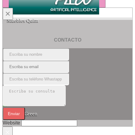
×
Muebles Quim
CONTACTO
Estudio Green
Enviar
Website
×