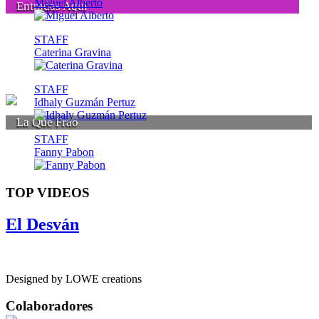
Miguel Alberto
Entradas Aquí
STAFF
Caterina Gravina
STAFF
Idhaly Guzmán Pertuz
La Que Frao
STAFF
Fanny Pabon
TOP VIDEOS
El Desván
Designed by LOWE creations
Colaboradores